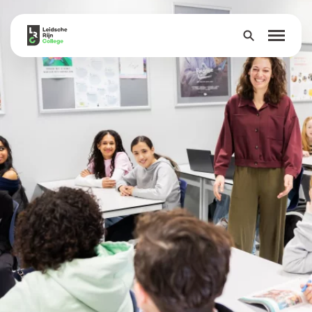
Over
Onderwijs
Leerlingen
Ouders
Groep 8
Contact