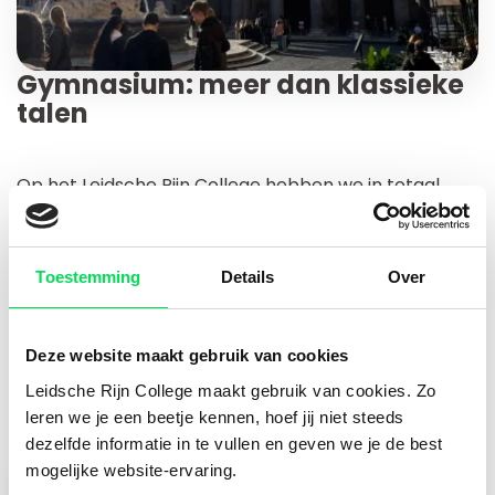
Gymnasium: meer dan klassieke
talen
Op het Leidsche Rijn College hebben we in totaal
zo’n 1400 leerlingen en daarvan zitten ongeveer 200
leerlingen op het gymnasium. Zij hebben hun eigen
gymnasiumafdeling en klassen. Als je het gymnasium
Toestemming
Details
Over
volgt, krijg je ook de vakken Latijn en Grieks en maak
je kennis met de klassieke oudheid.
Deze website maakt gebruik van cookies
Leidsche Rijn College maakt gebruik van cookies. Zo
leren we je een beetje kennen, hoef jij niet steeds
dezelfde informatie in te vullen en geven we je de best
mogelijke website-ervaring.
Meer over ons gymnasium