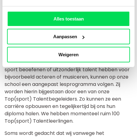
Alles toestaan
Topsport Talent: ruimte voor
Aanpassen
ambitie
Het LRC heeft het predicaat Top(sport)
Weigeren
Talentschool. Leerlingen die op hoog niveau een
sport beoefenen of uitzonderlijk talent hebben voor
bijvoorbeeld acteren of musiceren, kunnen op onze
school een aangepast lesprogramma volgen. Zij
worden hierin bijgestaan door een van onze
Top(sport) Talentbegeleiders. Zo kunnen ze een
carrière opbouwen en tegelijkertijd bij ons hun
diploma halen. We hebben momenteel ruim 100
Top(sport) Talentleerlingen.
Soms wordt gedacht dat wij vanwege het