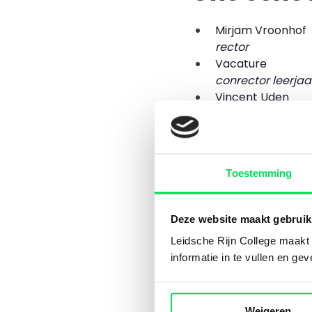
Mirjam Vroonhof
rector
Vacature
conrector leerjaa
Vincent Uden
conrector leerjaa
Annelie Volgers
conrector leerjaar
Toestemming
Zijn er vragen of wil
info@lrc.nl
.
Deze website maakt gebruik
Leidsche Rijn College maakt g
informatie in te vullen en ge
Weigeren