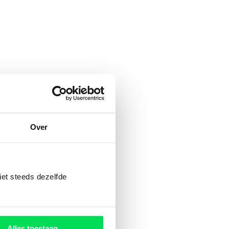
Over
act op via:
iet steeds dezelfde
Alles toestaan