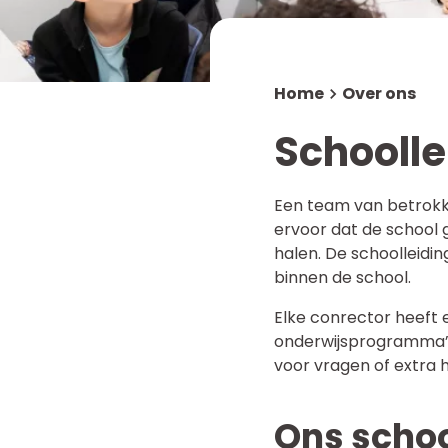
Werken bij
Mediatheek
MR en OR
NUOVO Solidariteitsfonds
Home
Over ons
Meldcode
Schoolle
Een team van betrokke
ervoor dat de school 
halen. De schoolleidin
binnen de school.
Elke conrector heeft 
onderwijsprogramma’s.
voor vragen of extra h
Ons scho