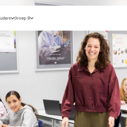
uders
Groep 8