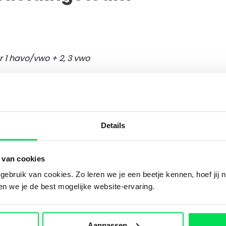
r 1 havo/vwo + 2, 3 vwo
r 4, 5 havo
 4, 5, 6 vwo
Details
t u contact met een van onze schoolleiders? Neem dan cont
 van cookies
ebruik van cookies. Zo leren we je een beetje kennen, hoef jij n
ven we je de best mogelijke website-ervaring.
Aanpassen