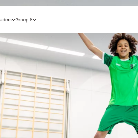
uders
Groep 8