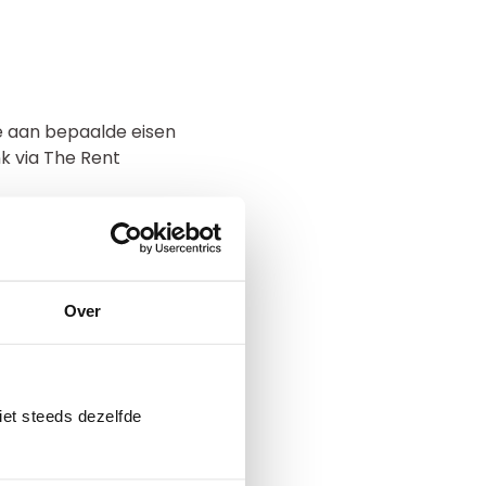
e aan bepaalde eisen
nk via The Rent
Over
iet steeds dezelfde