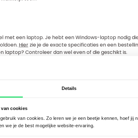
el met een laptop. Je hebt een Windows-laptop nodig di
voldoen.
Hier
zie je de exacte specificaties en een bestelli
n laptop? Controleer dan wel even of die geschikt is.
llen
Details
top heb je ook andere spullen nodig, zoals:
oor je boeken en laptop
 van cookies
nen, potloden, een gum en een geodriehoek
(de juiste versie hoor je van je wiskundedocent)
ebruik van cookies. Zo leren we je een beetje kennen, hoef jij n
 de gymles (
zie kledingvoorschriften
)
ven we je de best mogelijke website-ervaring.