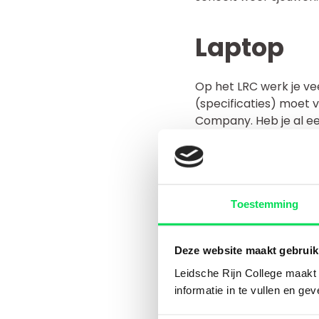
Laptop
Op het LRC werk je ve
(specificaties) moet 
Company. Heb je al ee
Schoolspu
Toestemming
Naast je boeken en lap
Een stevige tas v
Deze website maakt gebruik
Een etui met pen
Een rekenmachine 
Leidsche Rijn College maakt g
Sportkleding voor
informatie in te vullen en ge