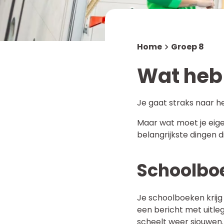
Werken bij
Mediatheek
MR en OR
NUOVO Solidariteitsfonds
Home
Groep 8
Meldcode
Wat heb 
Je gaat straks naar he
Maar wat moet je eige
belangrijkste dingen d
Schoolbo
Je schoolboeken krijg j
een bericht met uitleg
scheelt weer sjouwen.