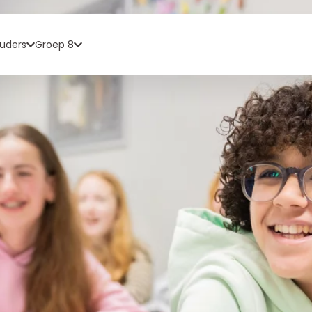
uders
Groep 8