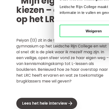
“Mijn eigen pad
kiezen – dat kan hier
Leidsche Rijn College maakt g
informatie in te vullen en ge
op het LRC echt!”
Weigeren
Peiyan (13) zit in de tweede klas van het
gymnasium op het Leidsche Rijn College en wist
al snel: dit is de plek waar ik mezelf mag zijn. In
een veilige, open sfeer vond ze haar eigen weg –
van kennismakingskamp tot L-lessen als
boulderen. Benieuwd hoe ze haar overstap naar
het LRC heeft ervaren en wat ze toekomstige
brugklassers mee wil geven?
Lees het hele interview