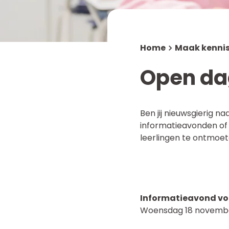
Werken bij
Mediatheek
MR en OR
NUOVO Solidariteitsfonds
Home
Maak kennis
Meldcode
Open da
Ben jij nieuwsgierig 
informatieavonden of 
leerlingen te ontmoete
Informatieavond voo
Woensdag 18 november