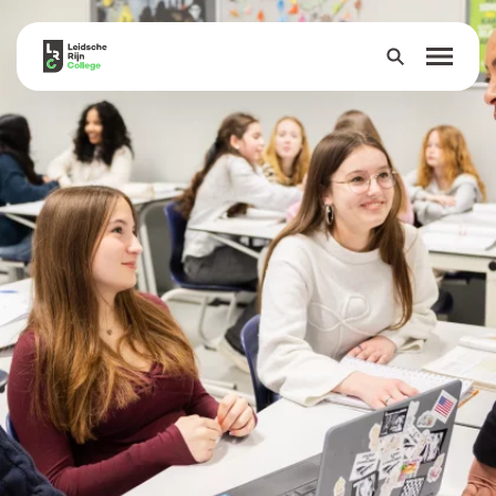
Over
Onderwijs
Leerlingen
Ouders
Groep 8
Contact