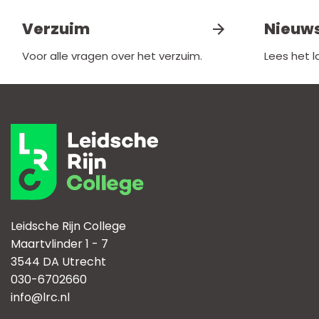
Verzuim
Nieuw
Voor alle vragen over het verzuim.
Lees het 
Leidsche Rijn College
Maartvlinder 1 - 7
3544 DA Utrecht
030-6702660
info@lrc.nl