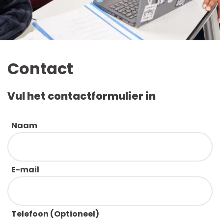
Schoolgids
Magister
Contact
Vul het contactformulier in
Naam
Call me back by fax
E-mail
Telefoon
(Optioneel)