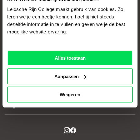
Schoolgids
Leidsche Rijn College maakt gebruik van cookies. Zo
Magister
leren we je een beetje kennen, hoef jij niet steeds
Leidsche Rijn College
dezelfde informatie in te vullen en geven we je de best
mogelijke website-ervaring.
Maartvlinder 1 - 7
3544 DA Utrecht
030-6702660
info@lrc.nl
Alles toestaan
Aanpassen
Direct naar
Weigeren
Nieuws
Populair
Werken bij
Open dag
Schoolgids
Nieuws