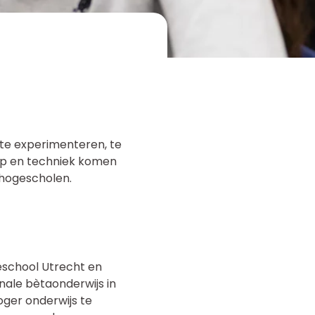
 te experimenteren, te
ap en techniek komen
 hogescholen.
eschool Utrecht en
nale bètaonderwijs in
oger onderwijs te