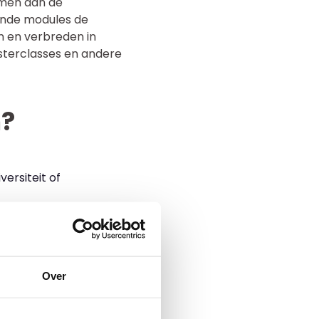
emen aan de
lende modules de
n en verbreden in
asterclasses en andere
n?
rsiteit of
n ontdekt
daging binnen de alfa
 informatie is te
Over