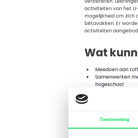
verbeteren. Leerlinge
activiteiten van het 
mogelijkheid om zich 
bètavakken. Er worden
activiteiten aangebod
Wat kunn
Meedoen aan toff
Samenwerken met 
hogeschool
Uitdagende opdra
Ook is een uitgebreid
en gamma vakken (taal
vinden op www.u-talen
Toestemming