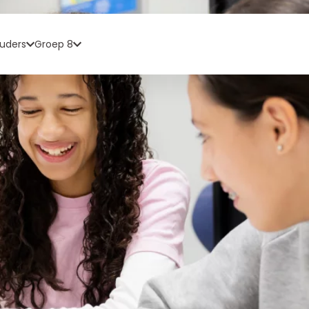
uders
Groep 8