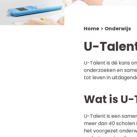
Werken bij
Mediatheek
MR en OR
NUOVO Solidariteitsfonds
Home
Onderwijs
Meldcode
U-Talen
U-Talent is dé kans om
onderzoeken en samen
tot leven in uitdage
Wat is U-
U-Talent is een samen
meer dan 40 scholen i
het voorgezet onderwi