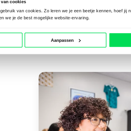
 van cookies
Uitdagend en innovatief o
ebruik van cookies. Zo leren we je een beetje kennen, hoef jij n
het gebied van wetenscha
ven we je de best mogelijke website-ervaring.
techniek!
Aanpassen