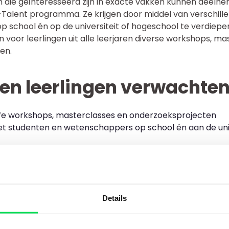
n die geïnteresseerd zijn in exacte vakken kunnen deeln
U-Talent programma. Ze krijgen door middel van verschil
op school én op de universiteit of hogeschool te verdiepe
 voor leerlingen uit alle leerjaren diverse workshops, m
en.
en leerlingen verwachte
e workshops, masterclasses en onderzoeksprojecten
studenten en wetenschappers op school én aan de unive
chten waarmee je jouw kennis vergroot en nieuwe dinge
 programma voor leerlingen die op zoek zijn naar meer uit
, cultuur, mensen en maatschappij) in ontwikkeling. Meer
t.nl en bij de U-Talentcoördinatoren op onze school.
Details