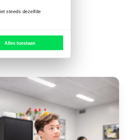
nderwijs op
iet steeds dezelfde
p en
Alles toestaan