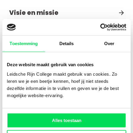
Visie en missie
Het Leidsche Rijn College is een school die
leerlingen voorbereidt op een wereld die continu in
beweging is. We bieden eigentijds onderwijs waarin
Toestemming
Details
Over
groei, samenwerking en ontwikkeling centraal
staan. In ons schoolplan 2024-2028 staat waar we
voor staan en wat we willen bereiken.
Deze website maakt gebruik van cookies
Leidsche Rijn College maakt gebruik van cookies. Zo
leren we je een beetje kennen, hoef jij niet steeds
Schoolleiding
dezelfde informatie in te vullen en geven we je de best
Een team van betrokken en ervaren schoolleiders
mogelijke website-ervaring.
leidt het Leidsche Rijn College. Samen zorgen zij
ervoor dat de school goed functioneert zodat
leerlingen en docenten het beste uit zichzelf
Alles toestaan
kunnen halen. De schoolleiding is verantwoordelijk
voor het onderwijs, de begeleiding en de