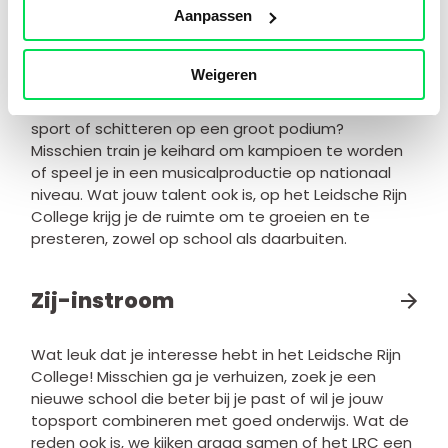
organisatie binnen de school.
Aanpassen
Top(sport) Talent
Weigeren
Droom jij van de top? Wil je de beste worden in jouw
sport of schitteren op een groot podium?
Misschien train je keihard om kampioen te worden
of speel je in een musicalproductie op nationaal
niveau. Wat jouw talent ook is, op het Leidsche Rijn
College krijg je de ruimte om te groeien en te
presteren, zowel op school als daarbuiten.
Zij-instroom
Wat leuk dat je interesse hebt in het Leidsche Rijn
College! Misschien ga je verhuizen, zoek je een
nieuwe school die beter bij je past of wil je jouw
topsport combineren met goed onderwijs. Wat de
reden ook is, we kijken graag samen of het LRC een