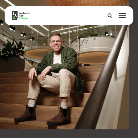
Over
Onderwijs
Leerlingen
Ouders
Groep 8
Contact