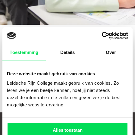
Schoolgids
Magister
Home
Ouders
Toestemming
Details
Over
Jaarplanning
Klik hier
om naar de jaarplanning te gaan. Hier vindt u
Deze website maakt gebruik van cookies
alle actuele informatie.
Leidsche Rijn College maakt gebruik van cookies. Zo
leren we je een beetje kennen, hoef jij niet steeds
dezelfde informatie in te vullen en geven we je de best
mogelijke website-ervaring.
Alles toestaan