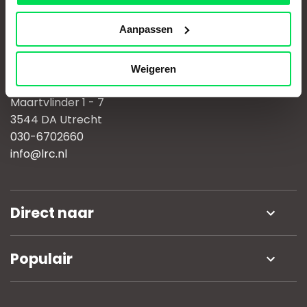
Aanpassen
Weigeren
Leidsche Rijn College
Maartvlinder 1 - 7
3544 DA Utrecht
030-6702660
info@lrc.nl
Direct naar
Nieuws
Populair
Werken bij
Open dag
Schoolgids