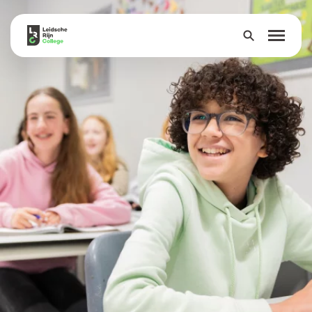
Over
Onderwijs
Leerlingen
Ouders
Groep 8
Contact