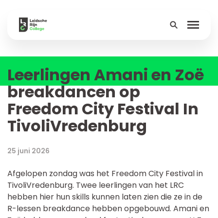
Leerlingen Amani en Zoë
Over
breakdancen op
Onderwijs
Freedom City Festival In
Leerlingen
TivoliVredenburg
Ouders
25 juni 2026
Groep 8
Afgelopen zondag was het Freedom City Festival in
TivoliVredenburg. Twee leerlingen van het LRC
hebben hier hun skills kunnen laten zien die ze in de
Contact
R-lessen breakdance hebben opgebouwd. Amani en