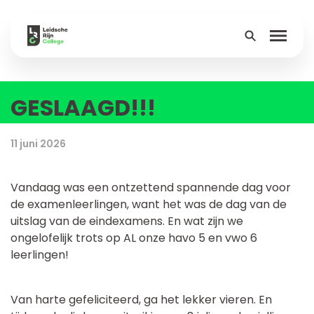
GESLAAGD!!!
Over
Onderwijs
11 juni 2026
Leerlingen
Vandaag was een ontzettend spannende dag voor
de examenleerlingen, want het was de dag van de
Ouders
uitslag van de eindexamens. En wat zijn we
ongelofelijk trots op AL onze havo 5 en vwo 6
Groep 8
leerlingen!
Contact
Van harte gefeliciteerd, ga het lekker vieren. En