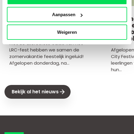
Aanpassen
LRC-fest luidt de
Leerli
zomervakantie
Zoë br
feestelijk in
Freedo
Weigeren
In Tiv
Met de allereerste editie van het
LRC-fest hebben we samen de
Afgelope
zomervakantie feestelijk ingeluid!
City Festi
Afgelopen donderdag, na...
leerlingen
hun...
Bekijk al het nieuws